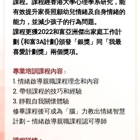
課程。課程經香港大學心理學系研究，能
有效提升家長照顧幼兒情緒及自身情緒的
能力，並減少孩子的行為問題。
課程更獲2022和富亞洲傑出家庭工作計
劃 (和富3A計劃)頒發「銀獎」同「我最
喜愛計劃獎」兩個獎項。
專業培訓課程內容
︰
1. 情緒啟導親職課程理念和內容
2. 帶領課程的技巧和經驗
3. 靜觀自我關懷體驗
修畢課程後可成為「腦」力教出情緒智慧
計劃 - 情緒啟導親職課程認可導師