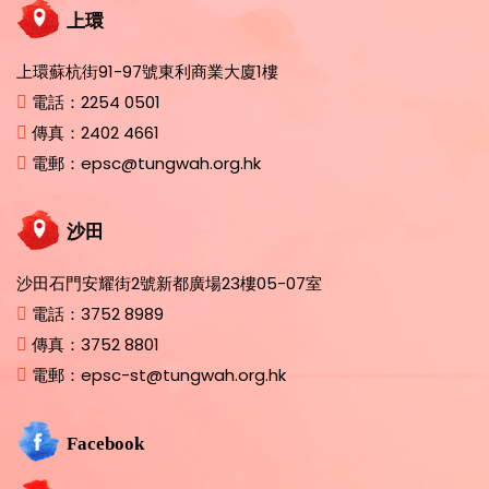
上環
上環蘇杭街91-97號東利商業大廈1樓
電話：
2254 0501
傳真：
2402 4661
電郵：
epsc@tungwah.org.hk
沙田
沙田石門安耀街2號新都廣場23樓05-07室
電話：
3752 8989
傳真：
3752 8801
電郵：
epsc-st@tungwah.org.hk
Facebook