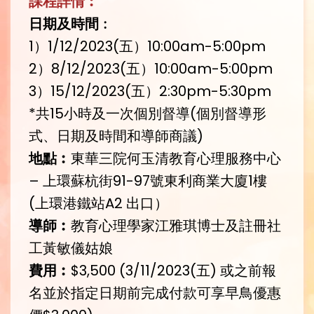
課程詳情︰
日期及時間
︰
1）1/12/2023(五）10:00am-5:00pm
2）8/12/2023(五）10:00am-5:00pm
3）15/12/2023(五）2:30pm-5:30pm
*共15小時及一次個別督導(個別督導形
式、日期及時間和導師商議)
地點︰
東華三院何玉清教育心理服務中心
– 上環蘇杭街91-97號東利商業大廈1樓
(上環港鐵站A2 出口）
導師︰
教育心理學家江雅琪博士及註冊社
工黃敏儀姑娘
費用︰
$3,500 (3/11/2023(五) 或之前報
名並於指定日期前完成付款可享早鳥優惠