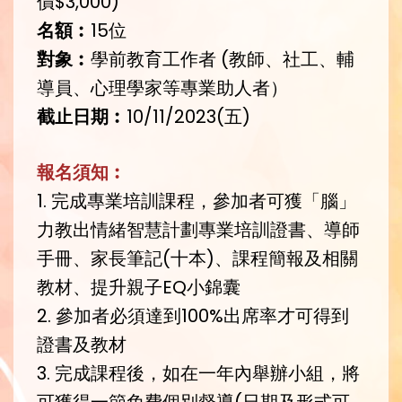
價$3,000)
名額︰
15位
對象︰
學前教育工作者 (教師、社工、輔
導員、心理學家等專業助人者）
截止日期︰
10/11/2023(五)
報名須知︰
1. 完成專業培訓課程，參加者可獲「腦」
力教出情緒智慧計劃專業培訓證書、導師
手冊、家長筆記(十本)、課程簡報及相關
教材、提升親子EQ小錦囊
2. 參加者必須達到100%出席率才可得到
證書及教材
3. 完成課程後，如在一年內舉辦小組，將
可獲得一節免費個別督導(日期及形式可