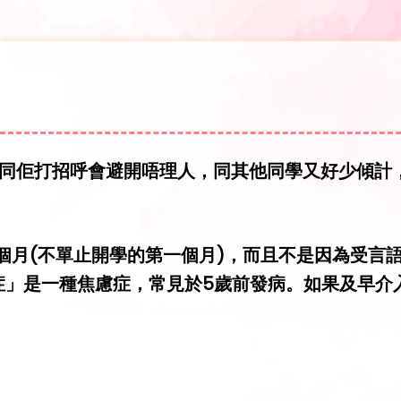
時同佢打招呼會避開唔理人，同其他同學又好少傾計
個月(不單止開學的第一個月)，而且不是因為受言
「選擇性緘默症」是一種焦慮症，常見於5歲前發病。如果