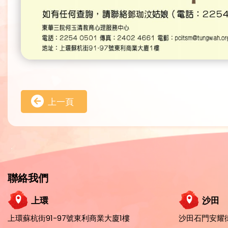
上一頁
聯絡我們
上環
沙田
上環蘇杭街91-97號東利商業大廈1樓
沙田石門安耀街