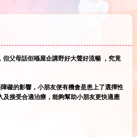
，但父母話佢喺屋企講野好大聲好流暢 ，究竟
語障礙的影響，小朋友便有機會是患上了選擇性
及早介入及接受合適治療，能夠幫助小朋友更快適應