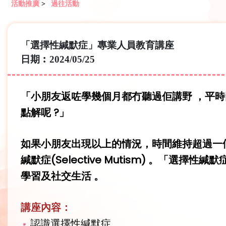
活動推廣
>
過往活動
「選擇性緘默症」專業人員教育講座
日期︰2024/05/25
「小朋友返咗學幾個月都冇聽過佢講野 ，平
點解呢 ?」
如果小朋友出現以上的情況，時間維持超過一
緘默症(Selective Mutism) 。
學習及社交生活 。
講座內容：
認識選擇性緘默症