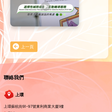
上一頁
聯絡我們
上環
上環蘇杭街91-97號東利商業大廈1樓