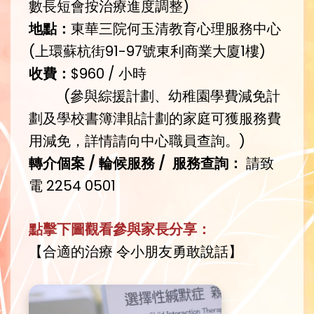
數長短會按治療進度調整)
地點：
東華三院何玉清教育心理服務中心
(上環蘇杭街91-97號東利商業大廈1樓)
收費：
$960 / 小時
(參與綜援計劃、幼稚園學費減免計
劃及學校書簿津貼計劃的家庭可獲服務費
用減免，詳情請向中心職員查詢。)
轉介個案 / 輪候服務 / 服務查詢：
請致
電 2254 0501
點擊下圖觀看參與家長分享：
【合適的治療 令小朋友勇敢說話】