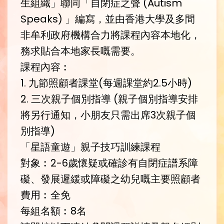
生組織」聯同「自閉症之聲 (Autism
Speaks) 」編寫，並由香港大學及多間
非牟利政府機構合力將課程內容本地化，
務求貼合本地家長嘅需要。
課程內容︰
1. 九節照顧者課堂(每週課堂約2.5小時)
2. 三次親子個別指導 (親子個別指導安排
將另行通知，小朋友只需出席3次親子個
別指導)
「星語童遊」親子技巧訓練課程
對象︰2-6歲懷疑或確診有自閉症譜系障
礙、發展遲緩或障礙之幼兒嘅主要照顧者
費用︰全免
每組名額︰8名