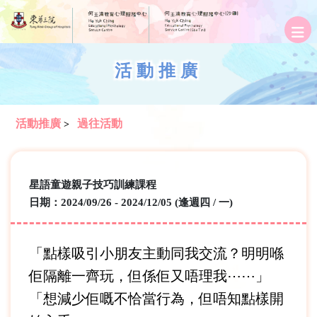
活動推廣
活動推廣
過往活動
>
星語童遊親子技巧訓練課程
日期：2024/09/26 - 2024/12/05 (逢週四 / 一)
「點樣吸引小朋友主動同我交流？明明喺
佢隔離一齊玩，但係佢又唔理我⋯⋯」
「想減少佢嘅不恰當行為，但唔知點樣開