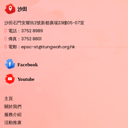
沙田
沙田石門安耀街2號新都廣場23樓05-07室
電話：
3752 8989
傳真：
3752 8801
電郵：
epsc-st@tungwah.org.hk
Facebook
Youtube
主頁
關於我們
服務介紹
活動推廣