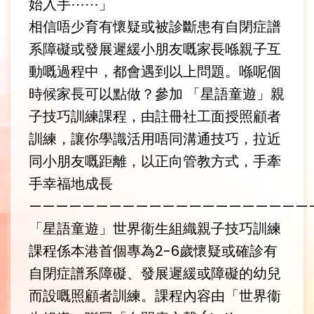
始入手⋯⋯」
相信唔少育有懷疑或被診斷患有自閉症譜
系障礙或發展遲緩小朋友嘅家長喺親子互
動嘅過程中，都會遇到以上問題。喺呢個
時候家長可以點做？參加 「星語童遊」親
子技巧訓練課程，由註冊社工面授照顧者
訓練，讓你學識活用唔同溝通技巧，拉近
同小朋友嘅距離，以正向管教方式，手牽
手幸福地成長
—————————————————————
「星語童遊」世界衞生組織親子技巧訓練
課程係本港首個專為2-6歲懷疑或確診有
自閉症譜系障礙、發展遲緩或障礙的幼兒
而設嘅照顧者訓練。課程內容由「世界衞