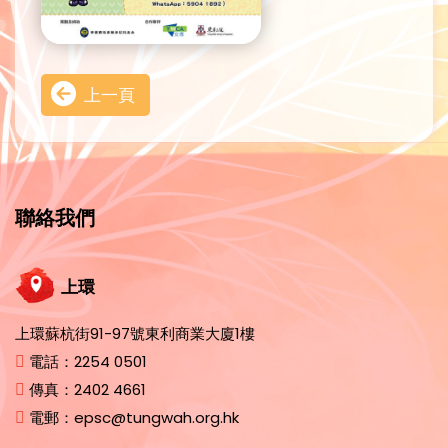
上一頁
聯絡我們
上環
上環蘇杭街91-97號東利商業大廈1樓
電話：
2254 0501
傳真：
2402 4661
電郵：
epsc@tungwah.org.hk