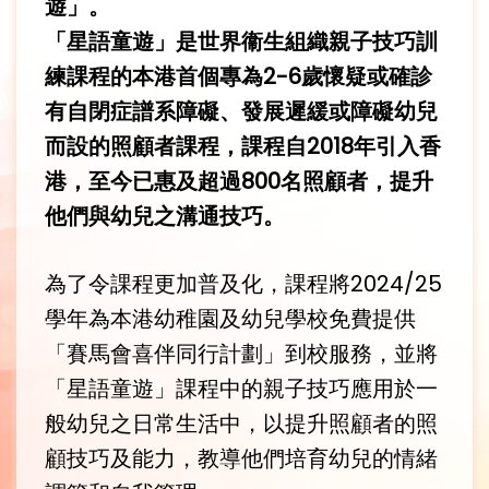
遊」。
「星語童遊」是世界衞生組織親子技巧訓
練課程的本港首個專為2-6歲懷疑或確診
有自閉症譜系障礙、發展遲緩或障礙幼兒
而設的照顧者課程，課程自2018年引入香
港，至今已惠及超過800名照顧者，提升
他們與幼兒之溝通技巧。
為了令課程更加普及化，課程將2024/25
學年為本港幼稚園及幼兒學校免費提供
「賽馬會喜伴同行計劃」到校服務，並將
「星語童遊」課程中的親子技巧應用於一
般幼兒之日常生活中，以提升照顧者的照
顧技巧及能力，教導他們培育幼兒的情緒