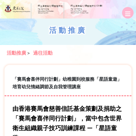
活動推廣
活動推廣
過往活動
>
「賽馬會喜伴同行計劃」幼稚園到校服務「星語童遊」
培育幼兒情緒調節及自我管理講座
由香港賽馬會慈善信託基金策劃及捐助之
「賽馬會喜伴同行計劃」，當中包含世界
衛生組織親子技巧訓練課程 —「星語童