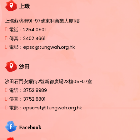
上環
上環蘇杭街91-97號東利商業大廈1樓
電話：
2254 0501
傳真：
2402 4661
電郵：
epsc@tungwah.org.hk
沙田
沙田石門安耀街2號新都廣場23樓05-07室
電話：
3752 8989
傳真：
3752 8801
電郵：
epsc-st@tungwah.org.hk
Facebook