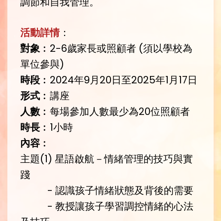
調節和自我管理。
活動詳情
：
對象
︰2-6歲家長或照顧者 (須以學校為
單位參與)
時段
︰2024年9月20日至2025年1月17日
形式
︰講座
人數
︰每場參加人數最少為20位照顧者
時長
︰1小時
內容
︰
主題(1) 星語啟航－情緒管理的技巧與實
踐
- 認識孩子情緒狀態及背後的需要
- 教授讓孩子學習調控情緒的心法