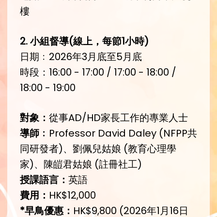
樓
2.
小組督導
(
線上，每節
1
小時
)
日期﹕2026年3月底至5月底
時段：16:00 - 17:00 / 17:00 - 18:00 /
18:00 - 19:00
對象：
從事AD/HD家長工作的專業人士
導師﹕
Professor David Daley (NFPP共
同研發者)、劉佩兒姑娘 (教育心理學
家)、陳皚君姑娘 (註冊社工)
授課語言：
英語
費用：
HK$12,000
*
早鳥優惠：
HK$9,800 (2026年1月16日