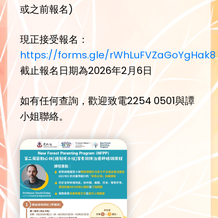
或之前報名)
現正接受報名：
https://forms.gle/rWhLuFVZaGoYgHak8
截止報名日期為2026年2月6日
如有任何查詢，歡迎致電2254 0501與譚
小姐聯絡。