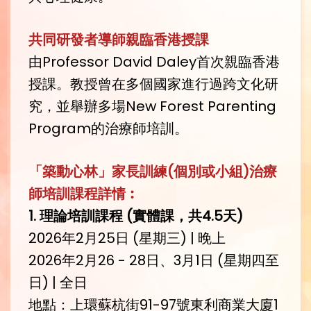
共同研發者導師親臨香港授課
由Professor David Daley首次親臨香港
授課。教授曾在多個國家進行過跨文化研
究，並舉辦多場New Forest Parenting
Program的治療師培訓。
「築動心林」家長訓練
(
個別或小組
)
治療
師培訓課程詳情︰
1.
理論培訓課程
(
實體課，共4.5天
)
2026年2月25日 (星期三) | 晚上
2026年2月26 - 28日、3月1日 (星期四至
日) | 全日
地點：上環蘇杭街91-97號東利商業大廈1