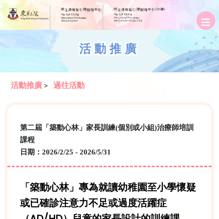
活動推廣
活動推廣
過往活動
>
第二屆「築動心林」家長訓練(個別或小組)治療師培訓
課程
日期：2026/2/25 - 2026/5/31
「築動心林」專為就讀幼稚園至小學懷疑
或已確診注意力不足或過度活躍症
（
AD/HD
）兒童的家長設計的訓練課