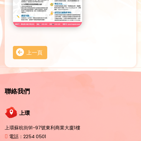
上一頁
聯絡我們
上環
上環蘇杭街91-97號東利商業大廈1樓
電話：
2254 0501