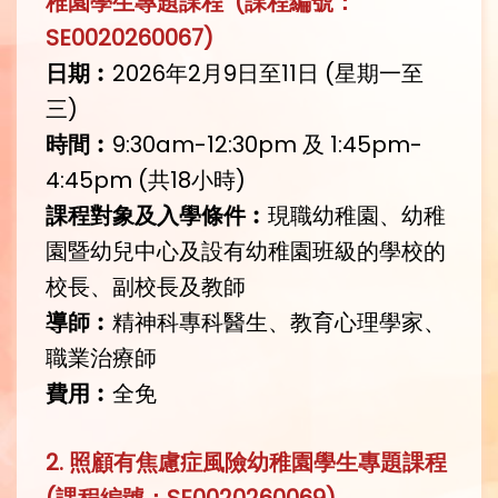
稚園學生專題課程 (課程編號：
SE0020260067)
日期︰
2026年2月9日至11日 (星期一至
三)
時間︰
9:30am-12:30pm 及 1:45pm-
4:45pm (共18小時)
課程對象及入學條件︰
現職幼稚園、幼稚
園暨幼兒中心及設有幼稚園班級的學校的
校長、副校長及教師
導師︰
精神科專科醫生、教育心理學家、
職業治療師
費用︰
全免
2. 照顧有焦慮症風險幼稚園學生專題課程
(課程編號：SE0020260069)