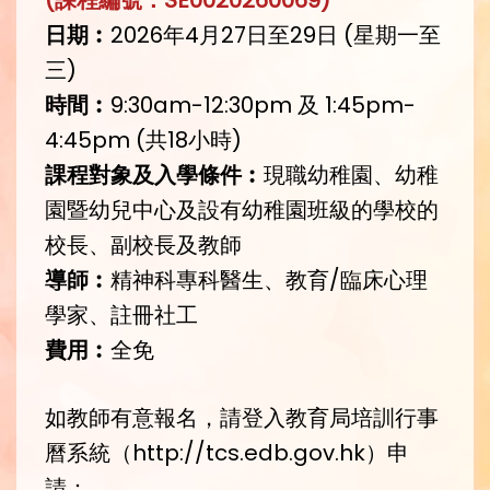
日期︰
2026年4月27日至29日 (星期一至
三)
時間︰
9:30am-12:30pm 及 1:45pm-
4:45pm (共18小時)
課程對象及入學條件︰
現職幼稚園、幼稚
園暨幼兒中心及設有幼稚園班級的學校的
校長、副校長及教師
導師︰
精神科專科醫生、教育/臨床心理
學家、註冊社工
費用︰
全免
如教師有意報名，請登入教育局培訓行事
曆系統（http://tcs.edb.gov.hk）申
請：