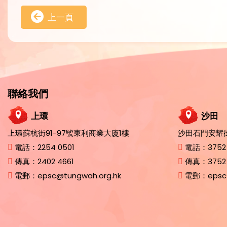
上一頁
聯絡我們
上環
沙田
上環蘇杭街91-97號東利商業大廈1樓
沙田石門安耀街
電話：
2254 0501
電話：
3752
傳真：
2402 4661
傳真：
3752
電郵：
epsc@tungwah.org.hk
電郵：
epsc