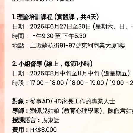
1️. 理論培訓課程 (實體課，共4天)
日期：2026年6月27日至30日 (星期六、日
時間：上午9:30 至 下午5:30
地點：上環蘇杭街91-97號東利商業大廈1樓
2️. 小組督導 (線上，每節1小時)
日期：2026年8月中旬至11月中旬 (逢星期五)
時段：17:00 - 18:00 / 18:00 - 19:00 / 19:00 - 
對象︰
從事AD/HD家長工作的專業人士
導師︰
劉佩兒姑娘 (教育心理學家)、陳皚君姑娘
授課語言︰
廣東話
費用︰
HK$8,000