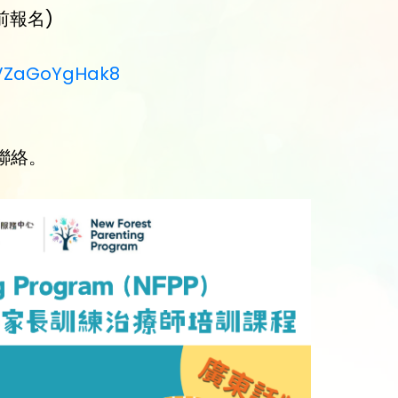
之前報名)
FVZaGoYgHak8
姐聯絡。