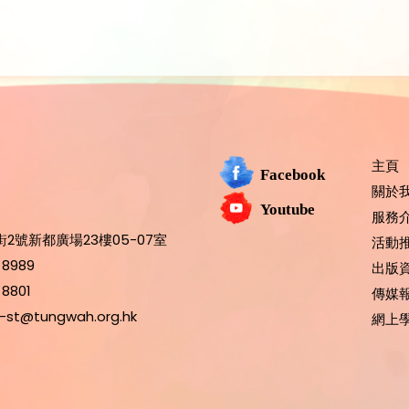
主頁
Facebook
關於
Youtube
服務
2號新都廣場23樓05-07室
活動
 8989
出版
 8801
傳媒
-st@tungwah.org.hk
網上