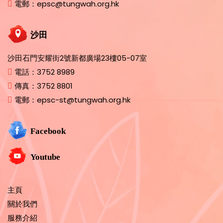
電郵：
epsc@tungwah.org.hk
沙田
沙田石門安耀街2號新都廣場23樓05-07室
電話：
3752 8989
傳真：
3752 8801
電郵：
epsc-st@tungwah.org.hk
Facebook
Youtube
主頁
關於我們
服務介紹