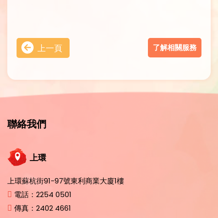
了解相關服務
上一頁
聯絡我們
上環
上環蘇杭街91-97號東利商業大廈1樓
電話：
2254 0501
傳真：
2402 4661