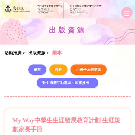
出版資源
繪本
活動推廣 >
出版資源 >
繪本
教具
小冊子及教材套
升中適應互動專區﹙即將推出﹚
My Way中學生生涯發展教育計劃 生涯規
劃家長手冊