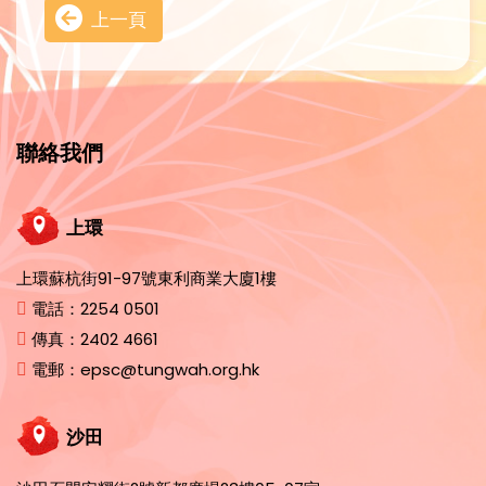
上一頁
聯絡我們
上環
上環蘇杭街91-97號東利商業大廈1樓
電話：
2254 0501
傳真：
2402 4661
電郵：
epsc@tungwah.org.hk
沙田