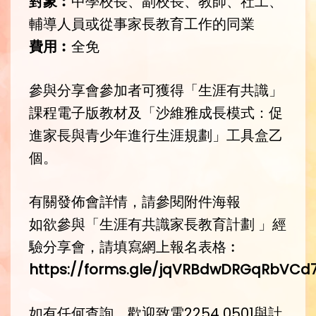
對象︰
中學校長、副校長、教師、社工、
輔導人員或從事家長教育工作的同業
費用︰
全免
參與分享會參加者可獲得「生涯有共識」
課程電子版教材及「沙維雅成長模式：促
進家長與青少年進行生涯規劃」工具盒乙
個。
有關發佈會詳情，請參閱附件海報
如欲參與「生涯有共識家長教育計劃 」經
驗分享會，請填寫網上報名表格︰
https://forms.gle/jqVRBdwDRGqRbVCd
如有任何查詢，歡迎致電2254 0501與計