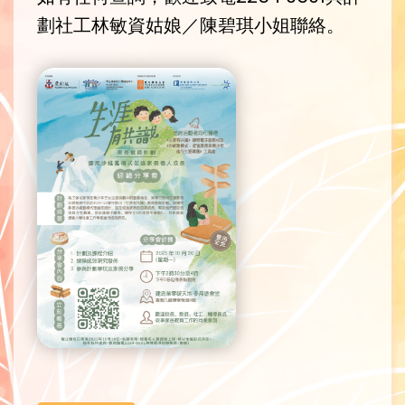
劃社工林敏資姑娘／陳碧琪小姐聯絡。