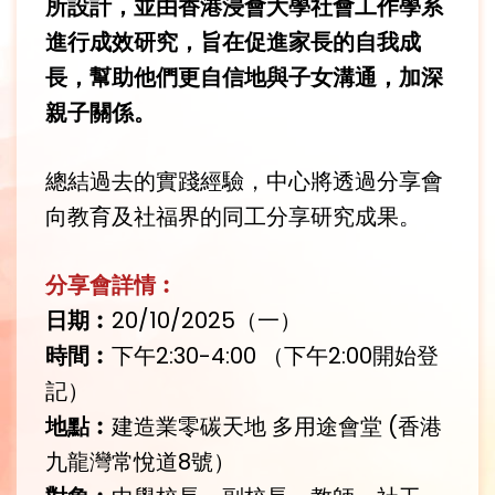
所設計，並由香港浸會大學社會工作學系
進行成效研究，旨在促進家長的自我成
長，幫助他們更自信地與子女溝通，加深
親子關係。
總結過去的實踐經驗，中心將透過分享會
向教育及社福界的同工分享研究成果。
分享會詳情︰
日期︰
20/10/2025（一）
時間︰
下午2:30-4:00 （下午2:00開始登
記）
地點︰
建造業零碳天地 多用途會堂 (香港
九龍灣常悅道8號）