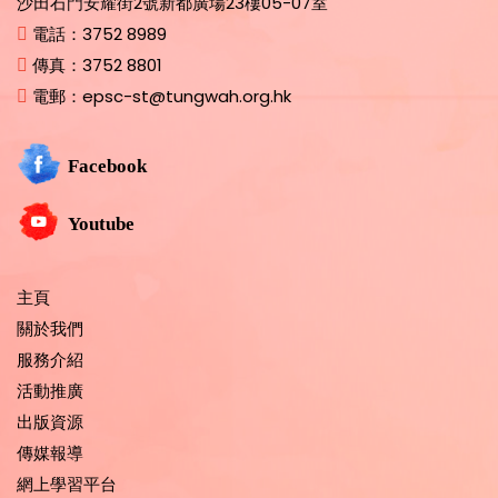
沙田石門安耀街2號新都廣場23樓05-07室
電話：
3752 8989
傳真：
3752 8801
電郵：
epsc-st@tungwah.org.hk
Facebook
Youtube
主頁
關於我們
服務介紹
活動推廣
出版資源
傳媒報導
網上學習平台