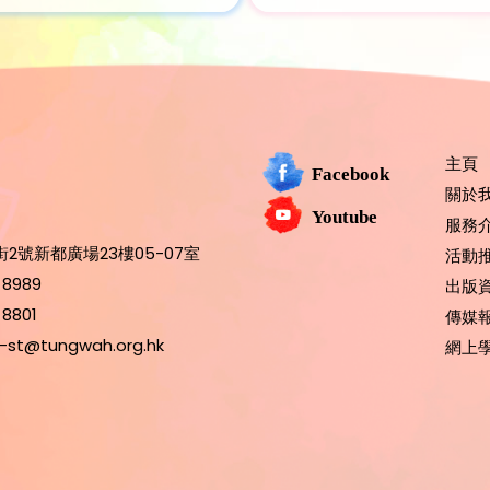
主頁
Facebook
關於
Youtube
服務
2號新都廣場23樓05-07室
活動
 8989
出版
 8801
傳媒
-st@tungwah.org.hk
網上