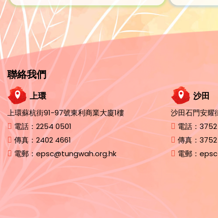
聯絡我們
上環
沙田
上環蘇杭街91-97號東利商業大廈1樓
沙田石門安耀街
電話：
2254 0501
電話：
3752
傳真：
2402 4661
傳真：
3752
電郵：
epsc@tungwah.org.hk
電郵：
epsc