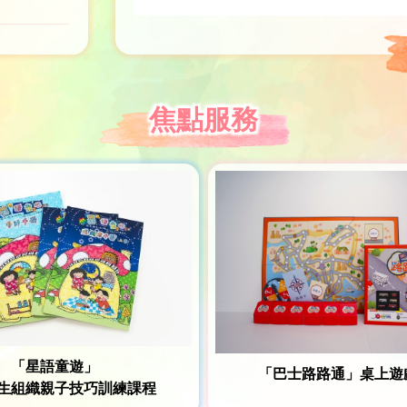
焦點服務
「星語童遊」
「巴士路路通」桌上遊
生組織親子技巧訓練課程