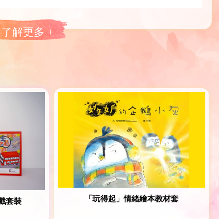
了解更多 +
「玩得起」情緒繪本教材套
戲套裝