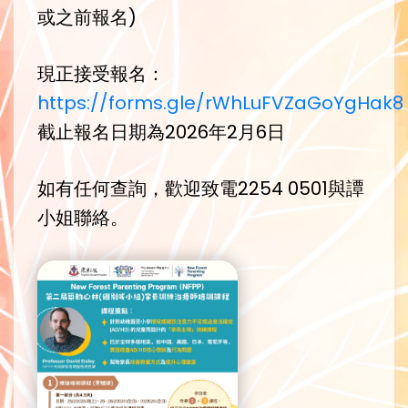
或之前報名)
現正接受報名：
https://forms.gle/rWhLuFVZaGoYgHak8
截止報名日期為2026年2月6日
如有任何查詢，歡迎致電2254 0501與譚
小姐聯絡。