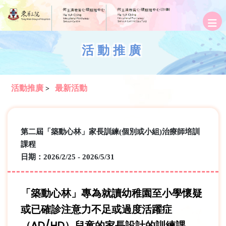
活動推廣
活動推廣
最新活動
>
第二屆「築動心林」家長訓練(個別或小組)治療師培訓
課程
日期：2026/2/25 - 2026/5/31
「築動心林」專為就讀幼稚園至小學懷疑
或已確診注意力不足或過度活躍症
（
AD/HD
）兒童的家長設計的訓練課