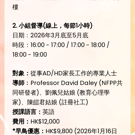
樓
2.
小組督導
(
線上，每節
1
小時
)
日期﹕2026年3月底至5月底
時段：16:00 - 17:00 / 17:00 - 18:00 /
18:00 - 19:00
對象：
從事AD/HD家長工作的專業人士
導師﹕
Professor David Daley (NFPP共
同研發者)、劉佩兒姑娘 (教育心理學
家)、陳皚君姑娘 (註冊社工)
授課語言：
英語
費用：
HK$12,000
*
早鳥優惠：
HK$9,800 (2026年1月16日