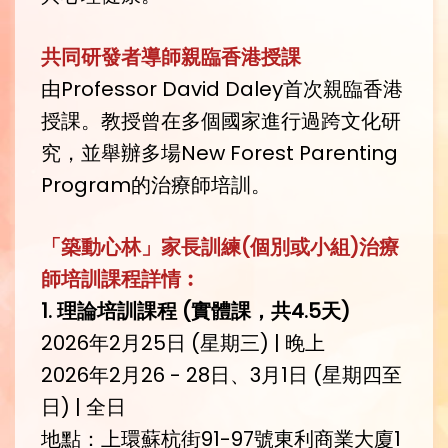
共同研發者導師親臨香港授課
由Professor David Daley首次親臨香港
授課。教授曾在多個國家進行過跨文化研
究，並舉辦多場New Forest Parenting
Program的治療師培訓。
「築動心林」家長訓練
(
個別或小組
)
治療
師培訓課程詳情︰
1.
理論培訓課程
(
實體課，共4.5天
)
2026年2月25日 (星期三) | 晚上
2026年2月26 - 28日、3月1日 (星期四至
日) | 全日
地點：上環蘇杭街91-97號東利商業大廈1