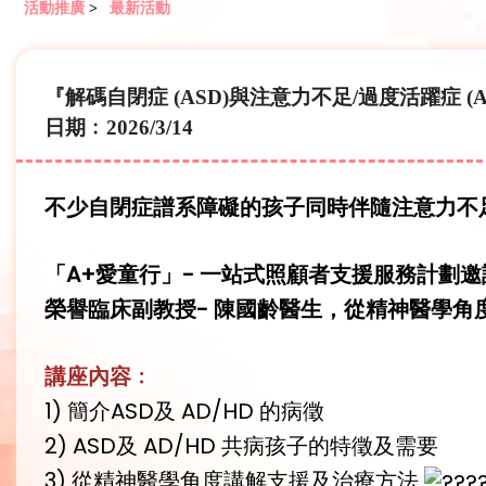
活動推廣
>
最新活動
『解碼自閉症 (ASD)與注意力不足/過度活躍症 
日期﹕2026/3/14
不少自閉症譜系障礙的孩子同時伴隨注意力不
「A+愛童行」- 一站式照顧者支援服務計
榮譽臨床副教授- 陳國齡醫生，從精神醫學角度
講座內容﹕
1) 簡介ASD及 AD/HD 的病徵
2) ASD及 AD/HD 共病孩子的特徵及需要
3) 從精神醫學角度講解支援及治療方法