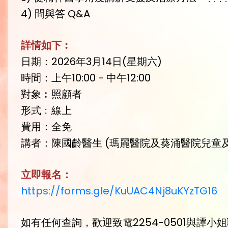
4) 問與答 Q&A
詳情如下︰
日期：2026年3月14日(星期六)
時間：上午10:00 - 中午12:00
對象︰照顧者
形式﹕線上
費用：全免
講者：陳國齡醫生 (瑪麗醫院及葵涌醫院兒童
立即報名：
https://forms.gle/KuUAC4Nj8uKYzTG16
如有任何查詢，歡迎致電2254-0501與譚小