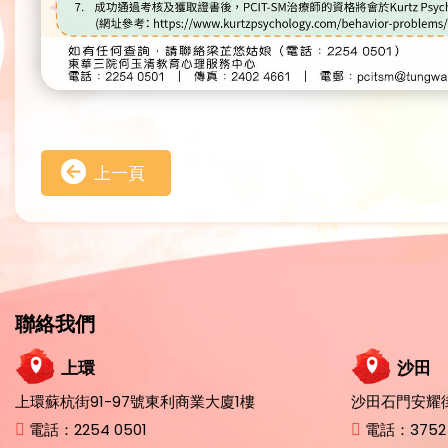
上一頁
聯絡我們
上環
沙田
上環蘇杭街91-97號東利商業大廈1樓
沙田石門安耀街
電話：
2254 0501
電話：
3752