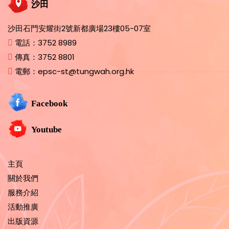
沙田
沙田石門安耀街2號新都廣場23樓05-07室
電話：
3752 8989
傳真：
3752 8801
電郵：
epsc-st@tungwah.org.hk
Facebook
Youtube
主頁
關於我們
服務介紹
活動推廣
出版資源