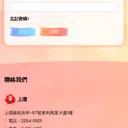
忘記密碼?
註冊
聯絡我們
上環
上環蘇杭街91-97號東利商業大廈1樓
電話：
2254 0501