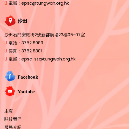
電郵：
epsc@tungwah.org.hk
沙田
沙田石門安耀街2號新都廣場23樓05-07室
電話：
3752 8989
傳真：
3752 8801
電郵：
epsc-st@tungwah.org.hk
Facebook
Youtube
主頁
關於我們
服務介紹