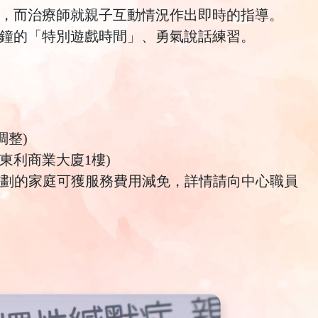
，而治療師就親子互動情況作出即時的指導。
鐘的「特別遊戲時間」、勇氣說話練習。
調整)
號東利商業大廈1樓)
劃的家庭可獲服務費用減免，詳情請向中心職員