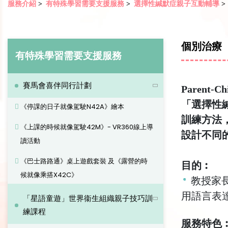
服務介紹
>
有特殊學習需要支援服務
>
選擇性緘默症親子互動輔導
>
個別治療
有特殊學習需要支援服務
賽馬會喜伴同行計劃
Parent-Ch
「選擇性緘
《停課的日子就像駕駛N42A》繪本
訓練方法
《上課的時候就像駕駛42M》- VR360線上導
設計不同
讀活動
《巴士路路通》桌上遊戲套裝 及《露營的時
目的︰
候就像乘搭X42C》
教授家
用語言表
「星語童遊」世界衞生組織親子技巧訓
練課程
服務特色