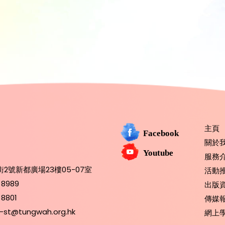
主頁
Facebook
關於
Youtube
服務
2號新都廣場23樓05-07室
活動
 8989
出版
 8801
傳媒
-st@tungwah.org.hk
網上