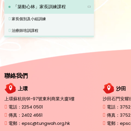
「築動心林」家長訓練課程
家長個別及小組訓練
治療師培訓課程
聯絡我們
上環
沙田
上環蘇杭街91-97號東利商業大廈1樓
沙田石門安耀街
電話：
2254 0501
電話：
3752
傳真：
2402 4661
傳真：
3752
電郵：
epsc@tungwah.org.hk
電郵：
epsc