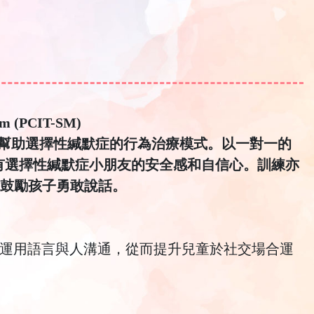
ism (PCIT-SM)
有效幫助選擇性緘默症的行為治療模式。以一對一的
患有選擇性緘默症小朋友的安全感和自信心。訓練亦
鼓勵孩子勇敢說話。
運用語言與人溝通，從而提升兒童於社交場合運