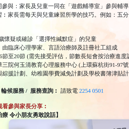
同參與：家長及兒童一同在「遊戲輔導室」參與輔導
習︰家長需每天與兒童練習所學的技巧。例如：五分
︰
-8歲懷疑或確診「選擇性緘默症」的兒童
：
由臨床心理學家、言語治療師及註冊社工組成
16節至20節 (需先接受評估，節數長短會按治療進度
華三院何玉清教育心理服務中心 (上環蘇杭街91-97
與綜援計劃、幼稚園學費減免計劃及學校書簿津貼計
/ 輪候服務 / 服務查詢︰
請致電
2254 0501
觀看參與家長分享︰
治療 令小朋友勇敢說話】