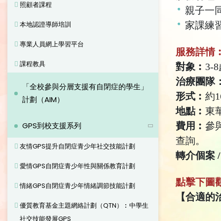
照顧者課程
親子一
家課練
本地認證導師培訓
專業人員網上學習平台
服務詳情
課程教具
對象︰
3
治療團隊
「全校參與分層支援有自閉症的學生」
形式︰
約
計劃（AIM）
地點︰
東
費用︰
參
GPS到校支援系列
查詢。
友情GPS提升自閉症青少年社交技能計劃
轉介個案 
愛情GPS自閉症青少年性與關係教育計劃
點擊下圖
情緒GPS自閉症青少年情緒調節技能計劃
【合適的
優質教育基金主題網絡計劃（QTN）︰中學生
社交技能發展GPS