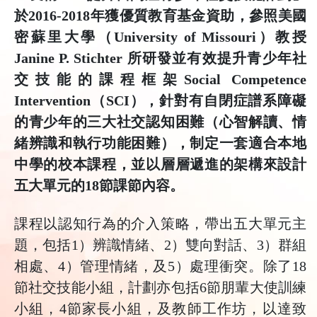
於2016-2018年獲優質教育基金資助，參照美國
密蘇里大學（University of Missouri）教授
Janine P. Stichter 所研發並有效提升青少年社
交技能的課程框架Social Competence
Intervention（SCI），針對有自閉症譜系障礙
的青少年的三大社交認知困難（心智解讀、情
緒辨識和執行功能困難），制定一套適合本地
中學的校本課程，並以層層遞進的架構來設計
五大單元的18節課節內容。
課程以認知行為的介入策略，帶出五大單元主
題，包括1）辨識情緒、2）雙向對話、3）群組
相處、4）管理情緒，及5）處理衝突。除了18
節社交技能小組，計劃亦包括6節朋輩大使訓練
小組，4節家長小組，及教師工作坊，以達致