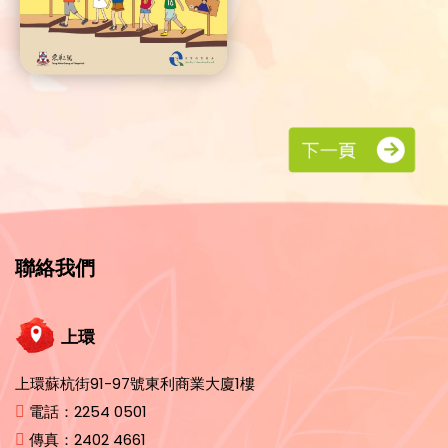
聯絡我們
上環
上環蘇杭街91-97號東利商業大廈1樓
電話：
2254 0501
傳真：
2402 4661